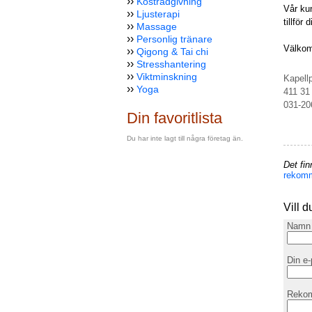
››
Kostrådgivning
Vår kun
››
Ljusterapi
tillför 
››
Massage
››
Personlig tränare
Välko
››
Qigong & Tai chi
››
Stresshantering
››
Viktminskning
Kapell
››
Yoga
411 31
031-20
Din favoritlista
Du har inte lagt till några företag än.
Det fi
rekom
Vill 
Nam
Din e
Reko