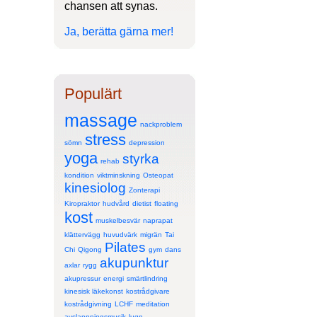
chansen att synas.
Ja, berätta gärna mer!
Populärt
massage
nackproblem
stress
sömn
depression
yoga
styrka
rehab
kondition
viktminskning
Osteopat
kinesiolog
Zonterapi
Kiropraktor
hudvård
dietist
floating
kost
muskelbesvär
naprapat
klättervägg
huvudvärk
migrän
Tai
Pilates
Chi
Qigong
gym
dans
akupunktur
axlar
rygg
akupressur
energi
smärtlindring
kinesisk läkekonst
kostrådgivare
kostrådgivning
LCHF
meditation
avslappningsmusik
lugn