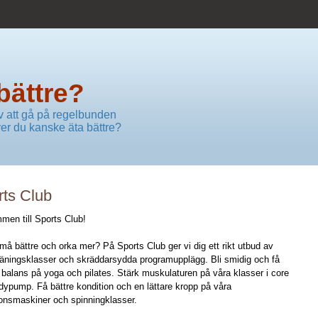
bättre?
av att gå på regelbunden
er du kanske äta bättre?
rts Club
men till Sports Club!
 må bättre och orka mer? På Sports Club ger vi dig ett rikt utbud av
räningsklasser och skräddarsydda programupplägg. Bli smidig och få
 balans på yoga och pilates. Stärk muskulaturen på våra klasser i core
dypump. Få bättre kondition och en lättare kropp på våra
ionsmaskiner och spinningklasser.