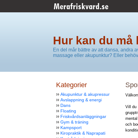
Hur kan du må 
En del mår bättre av att dansa, andra 
massage eller akupunktur? Eller behöv
Kategorier
Spo
››
Akupunktur & akupressur
Välkom
››
Avslappning & energi
››
Dans
Vill du
››
Floating
gruppt
››
Friskvårdsanläggningar
mental
››
Gym & träning
och bo
››
Kampsport
kondit
››
Kiropraktik & Naprapati