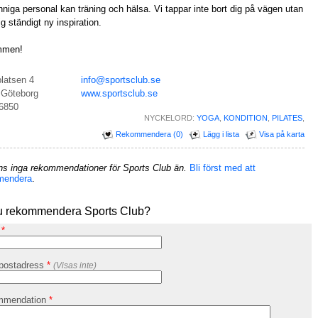
niga personal kan träning och hälsa. Vi tappar inte bort dig på vägen utan
dig ständigt ny inspiration.
mmen!
platsen 4
info@sportsclub.se
 Göteborg
www.sportsclub.se
6850
NYCKELORD:
YOGA
,
KONDITION
,
PILATES
,
Rekommendera (0)
Lägg i lista
Visa på karta
nns inga rekommendationer för Sports Club än.
Bli först med att
mendera
.
du rekommendera Sports Club?
n
*
-postadress
*
(Visas inte)
mmendation
*