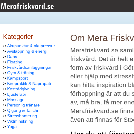
Kategorier
Om Mera Friskv
››
Akupunktur & akupressur
Merafriskvard.se saml
››
Avslappning & energi
››
Dans
friskvård. Det är helt 
››
Floating
form av friskvård i Gö
››
Friskvårdsanläggningar
››
Gym & träning
eller hjälp med stres
››
Kampsport
››
Kiropraktik & Naprapati
kan hitta inspiration b
››
Kostrådgivning
förhoppning är att du 
››
Ljusterapi
››
Massage
av, må bra, få mer ener
››
Personlig tränare
Merafriskvard.se finn
››
Qigong & Tai chi
››
Stresshantering
även att finnas för S
››
Viktminskning
››
Yoga