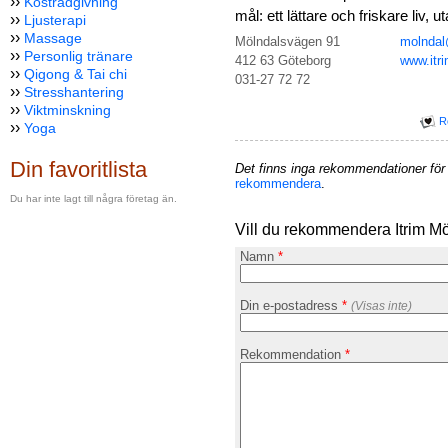
››
Kostrådgivning
mål: ett lättare och friskare liv, u
››
Ljusterapi
››
Massage
Mölndalsvägen 91
molndal
››
Personlig tränare
412 63 Göteborg
www.itr
››
Qigong & Tai chi
031-27 72 72
››
Stresshantering
››
Viktminskning
R
››
Yoga
Din favoritlista
Det finns inga rekommendationer för 
rekommendera
.
Du har inte lagt till några företag än.
Vill du rekommendera Itrim M
Namn
*
Din e-postadress
*
(Visas inte)
Rekommendation
*