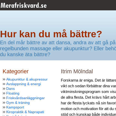
Hur kan du må bättre?
En del mår bättre av att dansa, andra av att gå på
regelbunden massage eller akupunktur? Eller beh
du kanske äta bättre?
Kategorier
Itrim Mölndal
››
Akupunktur & akupressur
Forskarna är eniga. Det är lättar
››
Avslappning & energi
vikt och sedan förbättrar dina van
››
Dans
viktminskningsprogram som visat
››
Floating
de allra flesta. Det krävs hårt ar
››
Friskvårdsanläggningar
››
Gym & träning
har de flesta lyckats nå sin favor
››
Kampsport
motion och motivation för att du 
››
Kiropraktik & Naprapati
stöd och kunskap både individuell