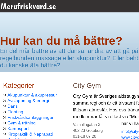
Hur kan du må bättre?
En del mår bättre av att dansa, andra av att gå på
regelbunden massage eller akupunktur? Eller beh
du kanske äta bättre?
Kategorier
City Gym
››
Akupunktur & akupressur
City Gym är Sveriges äldsta gym 
››
Avslappning & energi
samma regi och är ett trivsamt 
››
Dans
lättsam atmosfär. Hos oss tränar 
››
Floating
medlemmar får vi oftast via "Mu
››
Friskvårdsanläggningar
››
Gym & träning
har vi h
Valhallagatan 3
››
Kampsport
402 23 Göteborg
info@cit
››
Kiropraktik & Naprapati
031-18 07 20
www.city