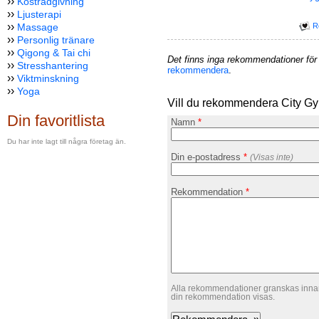
››
Kostrådgivning
››
Ljusterapi
››
R
Massage
››
Personlig tränare
››
Qigong & Tai chi
Det finns inga rekommendationer för
››
Stresshantering
rekommendera
.
››
Viktminskning
››
Yoga
Vill du rekommendera City G
Din favoritlista
Namn
*
Du har inte lagt till några företag än.
Din e-postadress
*
(Visas inte)
Rekommendation
*
Alla rekommendationer granskas innan
din rekommendation visas.