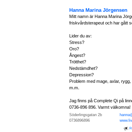
Hanna Marina Jörgensen
Mitt namn är Hanna Marina Jörge
friskvårdsterapeut och har gått 
Lider du av:
Stress?
Oro?
Ångest?
Trötthet?
Nedstämdhet?
Depression?
Problem med mage, axlar, rygg,
m.m.
Jag finns på Complete Qi på lin
0736-896 896. Varmt välkomna!
Söderlingsgatan 2b
hanna@
0736896896
www.li
R