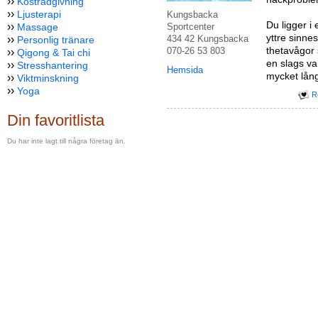
››
Kostrådgivning
››
Ljusterapi
Kungsbacka
Du ligger i 
››
Massage
Sportcenter
yttre sinnes
››
434 42 Kungsbacka
Personlig tränare
thetavågor 
070-26 53 803
››
Qigong & Tai chi
en slags v
››
Stresshantering
Hemsida
mycket lång
››
Viktminskning
››
Yoga
R
Din favoritlista
Du har inte lagt till några företag än.