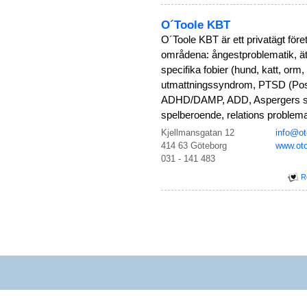
O´Toole KBT
O´Toole KBT är ett privatägt fö
områdena: ångestproblematik, äts
specifika fobier (hund, katt, orm
utmattningssyndrom, PTSD (Post
ADHD/DAMP, ADD, Aspergers sy
spelberoende, relations problema
Kjellmansgatan 12
info@ot
414 63 Göteborg
www.oto
031 - 141 483
R