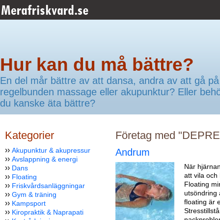
Hur kan du må bättre?
En del mår bättre av att dansa, andra av att gå på
regelbunden massage eller akupunktur? Eller beh
du kanske äta bättre?
Kategorier
Företag med "DEPRES
››
Akupunktur & akupressur
Andrum
››
Avslappning & energi
När hjärnan
››
Dans
att vila och
››
Floating
Floating mi
››
Friskvårdsanläggningar
utsöndring 
››
Gym & träning
floating är 
››
Kampsport
Stresstills
››
Kiropraktik & Naprapati
nackprobl